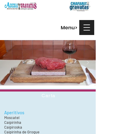
Menu>
Carta
Aperitivos
Moscatel
Caipirinha
Caipiroska
Caipirinha de Grogue