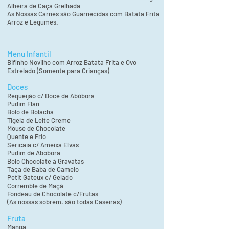
Alheira de Caça Grelhada
As Nossas Carnes são Guarnecidas com Batata Frita
Arroz e Legumes.
Menu Infantil
Bifinho Novilho com Arroz Batata Frita e Ovo
Estrelado (Somente para Crianças)
Doces
Requeijão c/ Doce de Abóbora
Pudim Flan
Bolo de Bolacha
Tigela de Leite Creme
Mouse de Chocolate
Quente e Frio
Sericaia c/ Ameixa Elvas
Pudim de Abóbora
Bolo Chocolate á Gravatas
Taça de Baba de Camelo
Petit Gateux c/ Gelado
Corremble de Maçã
Fondeau de Chocolate c/Frutas
(As nossas sobrem. são todas Caseiras)
Fruta
Manga