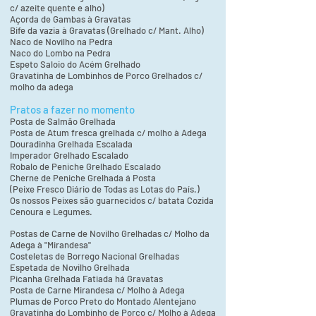
c/ azeite quente e alho)
Açorda de Gambas à Gravatas
Bife da vazia à Gravatas (Grelhado c/ Mant. Alho)
Naco de Novilho na Pedra
Naco do Lombo na Pedra
Espeto Saloio do Acém Grelhado
Gravatinha de Lombinhos de Porco Grelhados c/
molho da adega
Pratos a fazer no momento
Posta de Salmão Grelhada
Posta de Atum fresca grelhada c/ molho à Adega
Douradinha Grelhada Escalada
Imperador Grelhado Escalado
Robalo de Peniche Grelhado Escalado
Cherne de Peniche Grelhada á Posta
(Peixe Fresco Diário de Todas as Lotas do País.)
Os nossos Peixes são guarnecidos c/ batata Cozida
Cenoura e Legumes.
Postas de Carne de Novilho Grelhadas c/ Molho da
Adega à "Mirandesa"
Costeletas de Borrego Nacional Grelhadas
Espetada de Novilho Grelhada
Picanha Grelhada Fatiada há Gravatas
Posta de Carne Mirandesa c/ Molho à Adega
Plumas de Porco Preto do Montado Alentejano
Gravatinha do Lombinho de Porco c/ Molho à Adega