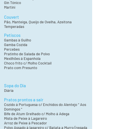
Gin Tónico
Martini
Couvert
Pão, Manteiga, Queijo de Ovelha, Azeitona
Temperadas
Petiscos
Gambas à Guilho
Gamba Cozida
Percebes
Pratinho de Salada de Polvo
Mexilhões á Espanhola
Choco frito c/ Molho Cocktail
Prato com Presunto
Sopa do Dia
Diária
Pratos prontos a sair
Cozido á Portuguesa c/ Enchidos do Alentejo " Aos
Domingos "
Bife de Atum Grelhado c/ Molho á Adega
Mista de Peixe à Lagareiro
Arroz de Peixe à Pescador
Polvo Assado à lagareiro c/ Batata a Murro (regada