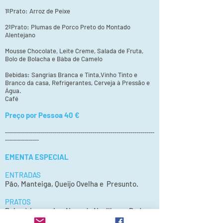
1ºPrato: Arroz de Peixe
2ºPrato: Plumas de Porco Preto do Montado
Alentejano
Mousse Chocolate, Leite Creme, Salada de Fruta,
Bolo de Bolacha e Bàba de Camelo
Bebidas: Sangrias Branca e Tinta,Vinho Tinto e
Branco da casa, Refrigerantes, Cerveja à Pressão e
Água.
Café
Preço por Pessoa
40
€
---------------------------------------------------------------------------
-----------------
EMENTA ESPECIAL
ENTRADAS
Pão, Manteiga, Queijo Ovelha e Presunto.
PRATOS
Polvo à Lagareiro, Naco de Novilho na Pedra