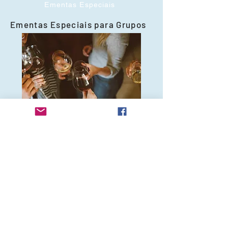
Ementas Especiais
Ementas Especiais para Grupos
Para além de almoços e jantares. Fazemos
ementas especiais para festas de empresa,
ocasiões festivas, aniversários, etc... Para
jantares de grupos temos também ementas
especias, com marcação.
Ementas Especiais
Local e horário
MORADA